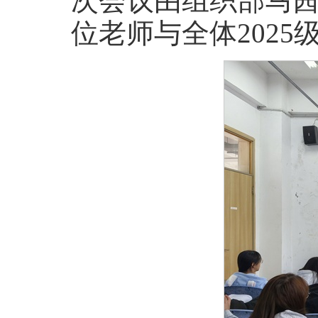
次会议由组织部马
位老师与全体202