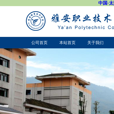
中国·太阳成
公司首页
本站首页
关于我们