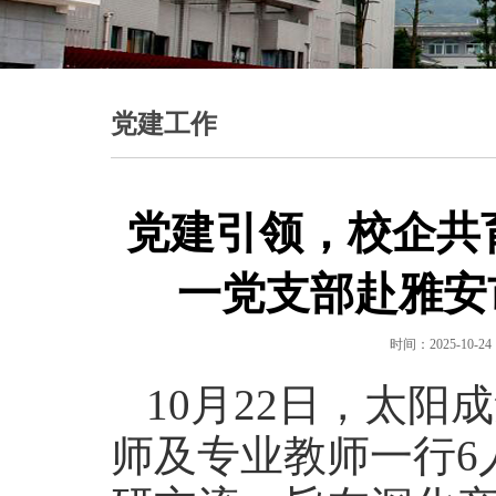
党建工作
党建引领，校企共
一党支部赴雅安
时间：2025-10-24
10月22日，太阳成
师及专业教师一行6