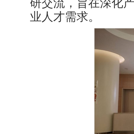
研交流，旨在深化
业人才需求。