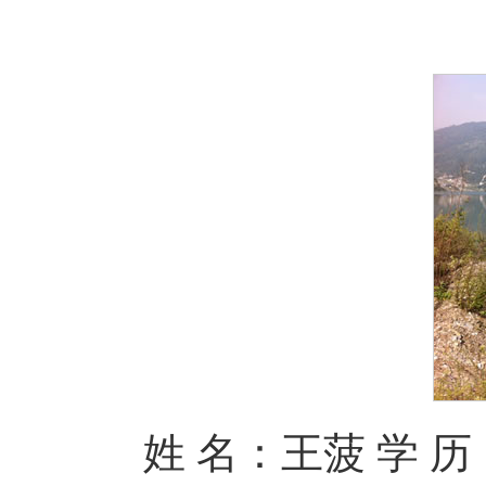
姓 名：王菠 学 