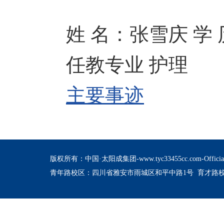
姓 名：张雪庆 学 
任教专业 护理
主要事迹
版权所有：中国·太阳成集团-www.tyc33455cc.com-Official 
青年路校区：四川省雅安市雨城区和平中路1号 育才路