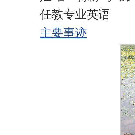
任教专业英语
主要事迹