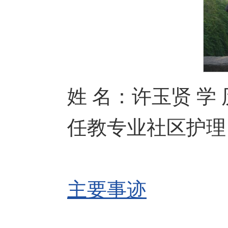
姓 名：许玉贤 学
任教专业社区护理
主要事迹