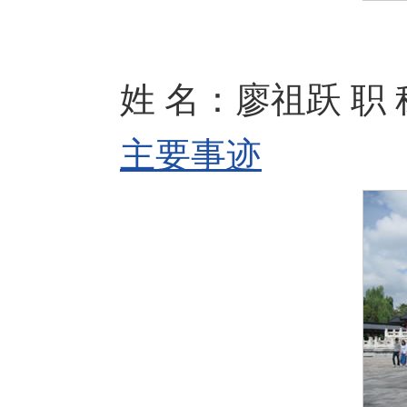
姓 名：廖祖跃 职
主要事迹