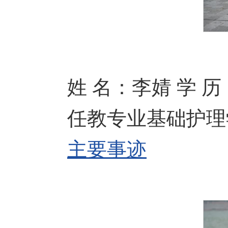
姓 名：李婧 学 
任教专业基础护理
主要事迹