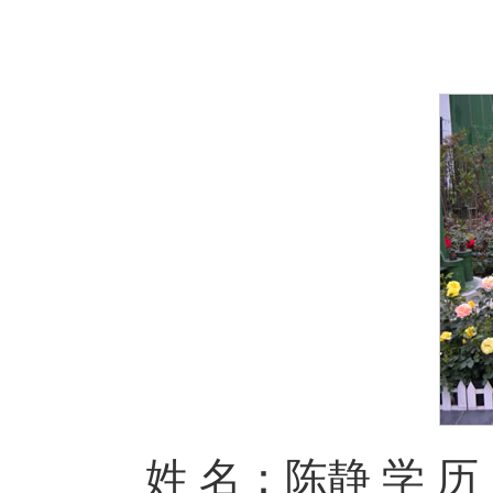
姓 名：陈静 学 历