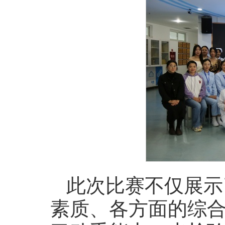
此次比赛不仅展示
素质、各方面的综