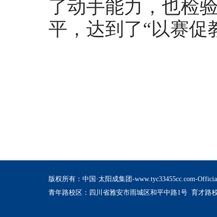
了动手能力，也检
平，达到了“以赛促
版权所有：中国·太阳成集团-www.tyc33455cc.com-Official 
青年路校区：四川省雅安市雨城区和平中路1号 育才路