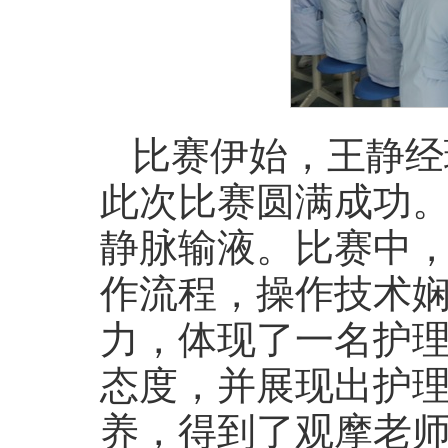
比赛伊始，王静经
此次比赛圆满成功
静脉输液。比赛中
作流程，操作技术
力，体现了一名护
态度，并展现出护
养，得到了观摩老