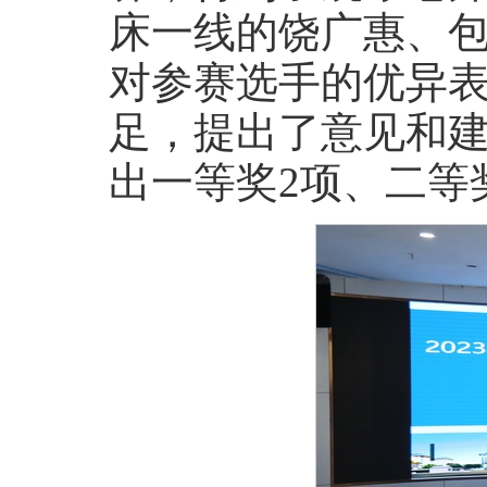
床一线的饶广惠、
对参赛选手的优异
足，提出了意见和
出一等奖2项、二等